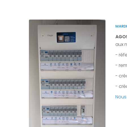
MARDI
AGOST
aux n
- réf
- rem
- cré
- cré
Nous 