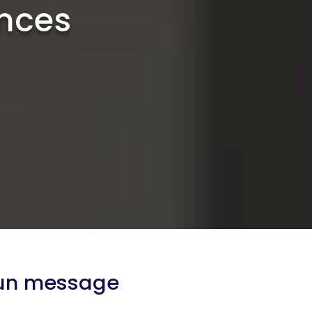
ences
 un message