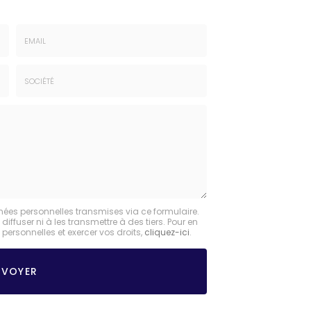
Email
:
*
Société
:
nées personnelles transmises via ce formulaire.
fuser ni à les transmettre à des tiers. Pour en
personnelles et exercer vos droits,
cliquez-ici
.
NVOYER