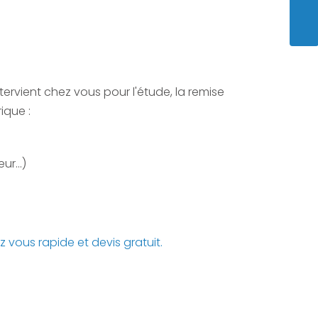
ENVO
tervient chez vous pour l'étude, la remise
ique :
r...)
 vous rapide et devis gratuit.