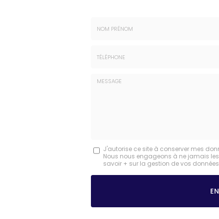
Nom
-
Prénom
Tél.
:
:
*
*
Message
J'autorise ce site à conserver mes don
Nous nous engageons à ne jamais les dif
:
savoir + sur la gestion de vos données 
*
Acceptation
RGPD
E
*