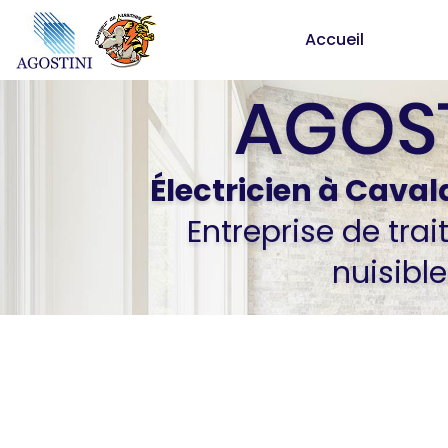
Aller
Accueil
au
contenu
principal
Électricien
à Caval
Entreprise de tra
nuisible