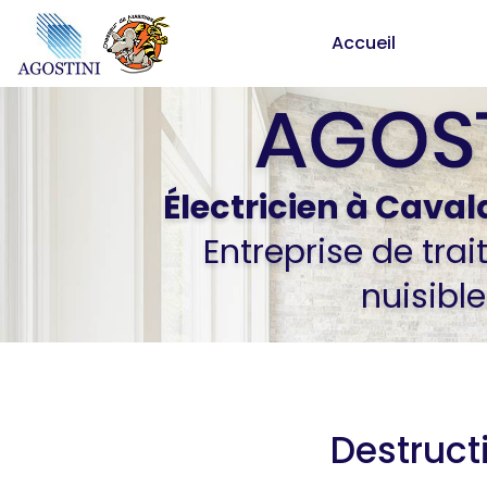
Aller
Accueil
au
contenu
principal
Électricien
à Caval
Entreprise de tra
nuisible
Destruct