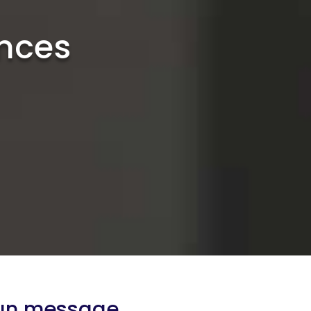
ences
 un message