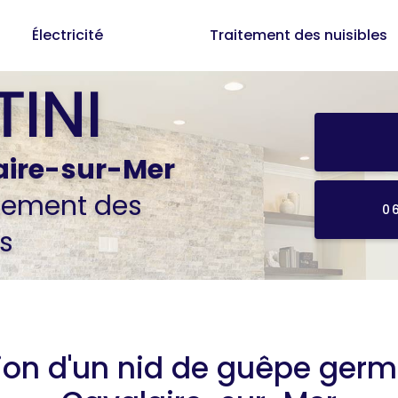
Électricité
Traitement des nuisibles
aire-sur-Mer
itement des
0
s
ion d'un nid de guêpe ger