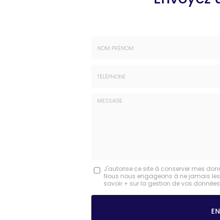
Nom
-
Prénom
Tél.
:
:
*
*
Message
J'autorise ce site à conserver mes don
Nous nous engageons à ne jamais les dif
:
savoir + sur la gestion de vos données 
*
Acceptation
RGPD
E