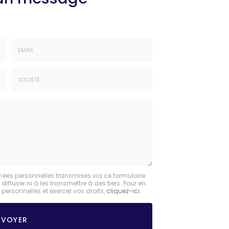
Email
:
*
Société
:
nées personnelles transmises via ce formulaire.
fuser ni à les transmettre à des tiers. Pour en
personnelles et exercer vos droits,
cliquez-ici
.
NVOYER