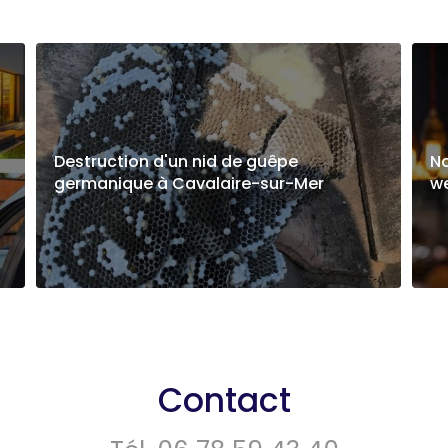
Destruction d'un nid de guêpe
N
germanique à Cavalaire-sur-Mer
w
Contact