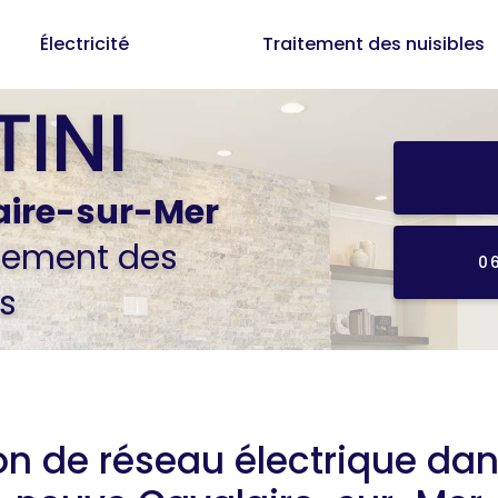
Électricité
Traitement des nuisibles
aire-sur-Mer
itement des
0
s
ion de réseau électrique d