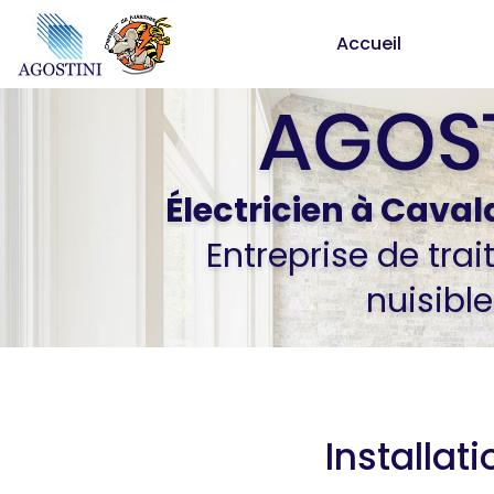
Aller
Accueil
au
contenu
principal
Électricien
à Caval
Entreprise de tra
nuisible
Installat