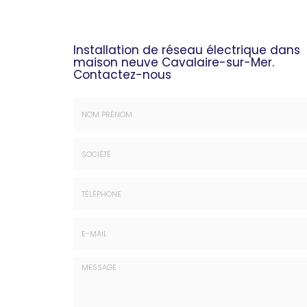
Installation de réseau électrique dans
maison neuve Cavalaire-sur-Mer.
Contactez-nous
Nom
&
Prénom
Société
*
:
Téléphone
E-
mail
*