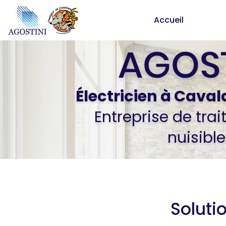
Aller
Accueil
au
contenu
principal
Électricien
à Caval
Entreprise de tra
nuisible
Soluti