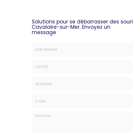
Solutions pour se débarrasser des souri
Cavalaire-sur-Mer.
Envoyez un
message
Nom
&
Prénom
Société
*
:
Téléphone
E-
mail
*